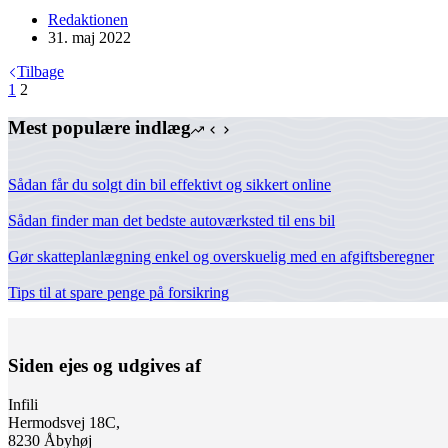
Redaktionen
31. maj 2022
Tilbage
1
2
Mest populære indlæg
Sådan får du solgt din bil effektivt og sikkert online
Sådan finder man det bedste autoværksted til ens bil
Gør skatteplanlægning enkel og overskuelig med en afgiftsberegner
Tips til at spare penge på forsikring
Siden ejes og udgives af
Infili
Hermodsvej 18C,
8230 Åbyhøj