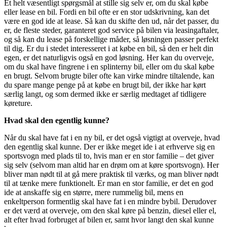
Et helt væsentligt spørgsmål at stille sig selv er, om du skal købe
eller lease en bil. Fordi en bil ofte er en stor udskrivning, kan det
være en god ide at lease. Så kan du skifte den ud, når det passer, du
er, de fleste steder, garanteret god service på bilen via leasingaftaler,
og så kan du lease på forskellige måder, så løsningen passer perfekt
til dig. Er du i stedet interesseret i at købe en bil, så den er helt din
egen, er det naturligvis også en god løsning. Her kan du overveje,
om du skal have fingrene i en splinterny bil, eller om du skal købe
en brugt. Selvom brugte biler ofte kan virke mindre tiltalende, kan
du spare mange penge på at købe en brugt bil, der ikke har kørt
særlig langt, og som dermed ikke er særlig medtaget af tidligere
køreture.
Hvad skal den egentlig kunne?
Når du skal have fat i en ny bil, er det også vigtigt at overveje, hvad
den egentlig skal kunne. Der er ikke meget ide i at erhverve sig en
sportsvogn med plads til to, hvis man er en stor familie – det giver
sig selv (selvom man altid har en drøm om at køre sportsvogn). Her
bliver man nødt til at gå mere praktisk til værks, og man bliver nødt
til at tænke mere funktionelt. Er man en stor familie, er det en god
ide at anskaffe sig en større, mere rummelig bil, mens en
enkeltperson formentlig skal have fat i en mindre bybil. Derudover
er det værd at overveje, om den skal køre på benzin, diesel eller el,
alt efter hvad forbruget af bilen er, samt hvor langt den skal kunne