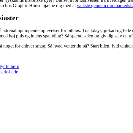
 Tysklands historiske byer? Uanset hvor løsrivelsen fra hverdagen trækk
m dem hos Graphic House hjælpe dig med at
vækste gennem din markedsfø
iaster
adrenalinpumpende oplevelser for bilfans. Trackdays, gokart og fede m
ur med høj puls og intens spænding? Så spænd selen og giv dig selv en uf
 noget for enhver smag. Så hvad venter du på? Start bilen, fyld tanken
yr til børn
dmarksbade