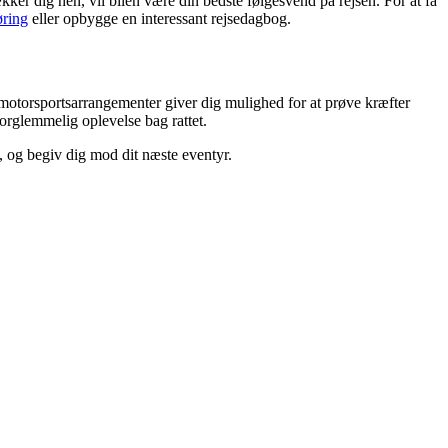
er dig hen, vil bilen være din bedste følgesvend på rejsen. For at få
ring
eller opbygge en interessant rejsedagbog.
otorsportsarrangementer giver dig mulighed for at prøve kræfter
orglemmelig oplevelse bag rattet.
, og begiv dig mod dit næste eventyr.