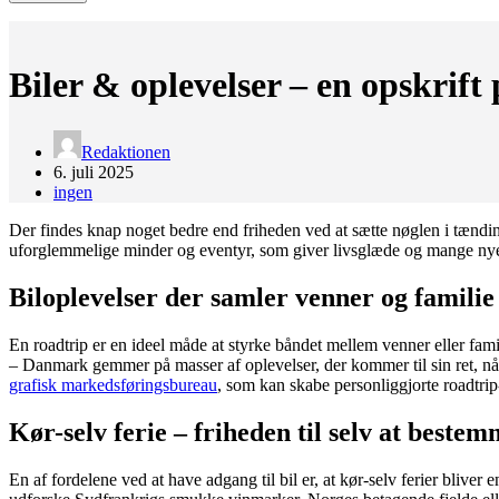
Biler & oplevelser – en opskrift
Redaktionen
6. juli 2025
ingen
Der findes knap noget bedre end friheden ved at sætte nøglen i tændin
uforglemmelige minder og eventyr, som giver livsglæde og mange nye h
Biloplevelser der samler venner og familie
En roadtrip er en ideel måde at styrke båndet mellem venner eller fa
– Danmark gemmer på masser af oplevelser, der kommer til sin ret, når 
grafisk markedsføringsbureau
, som kan skabe personliggjorte roadtrip-m
Kør-selv ferie – friheden til selv at beste
En af fordelene ved at have adgang til bil er, at kør-selv ferier blive