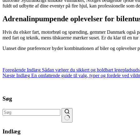
udforske Sydfrankrigs smukke vinmarker, Norges betagende fjelde eller
fuldt ud udbytte af dine eventyr på fire hjul, kan professionelle so
Adrenalinpumpende oplevelser for bilentus
Hvis du elsker fart, motorbrøl og spænding, gemmer Danmark også på 
med fart og teknik, mens tilskuerne mærker suset. Er du klar til en t
Uanset dine præferencer byder kombinationen af biler og oplevelser på
Foregående
Indlæg
Sådan vælger du sikkert og holdbart legepladsudst
Næste
Indlæg
En omfattende guide til valg, typer og fordele ved vil
Søg
Ingen
resultater
Indlæg