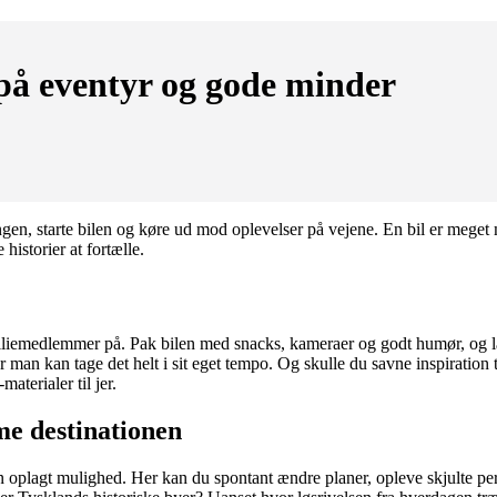
 på eventyr og gode minder
gen, starte bilen og køre ud mod oplevelser på vejene. En bil er meget
istorier at fortælle.
miliemedlemmer på. Pak bilen med snacks, kameraer og godt humør, og la
man kan tage det helt i sit eget tempo. Og skulle du savne inspiration t
aterialer til jer.
mme destinationen
r en oplagt mulighed. Her kan du spontant ændre planer, opleve skjulte per