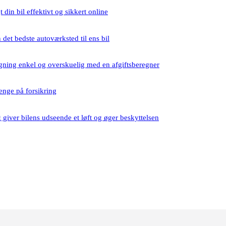
 din bil effektivt og sikkert online
det bedste autoværksted til ens bil
gning enkel og overskuelig med en afgiftsberegner
penge på forsikring
giver bilens udseende et løft og øger beskyttelsen